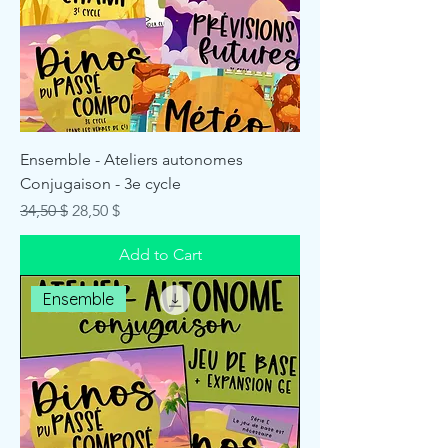
Ensemble - Ateliers autonomes
Conjugaison - 3e cycle
Regular Price
Sale Price
34,50 $
28,50 $
Add to Cart
Ensemble