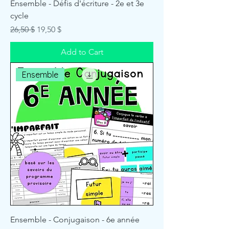
Ensemble - Défis d'écriture - 2e et 3e
cycle
Regular Price
Sale Price
26,50 $
19,50 $
Add to Cart
Ensemble
Ensemble - Conjugaison - 6e année