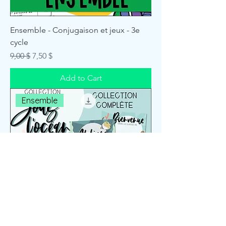
Ensemble - Conjugaison et jeux - 3e
cycle
Regular Price
Sale Price
9,00 $
7,50 $
Add to Cart
Ensemble