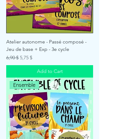
Atelier autonome - Passé composé -
Jeu de base + Exp - 3e cycle
Regular Price
Sale Price
6,90 $
5,75 $
Add to Cart
Ensemble