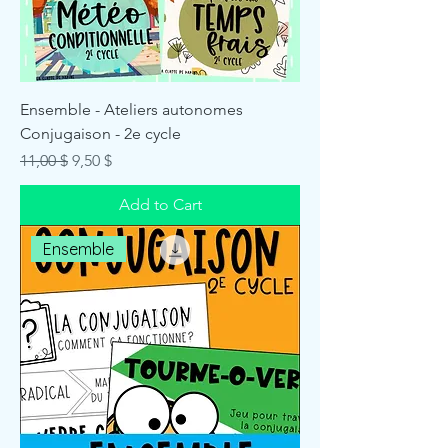
Ensemble - Ateliers autonomes
Conjugaison - 2e cycle
Regular Price
Sale Price
11,00 $
9,50 $
Add to Cart
Ensemble