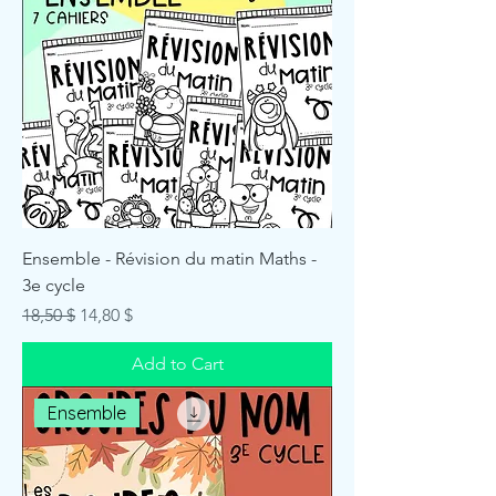
Ensemble - Révision du matin Maths -
3e cycle
Regular Price
Sale Price
18,50 $
14,80 $
Add to Cart
Ensemble