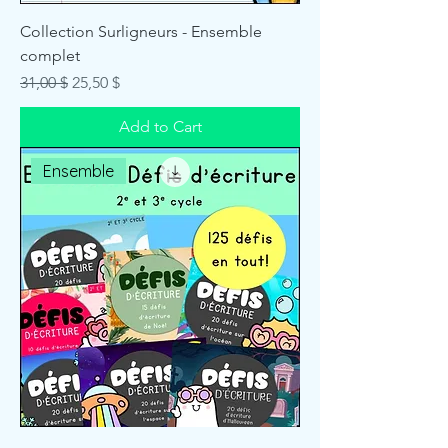
Collection Surligneurs - Ensemble
complet
Regular Price
Sale Price
31,00 $
25,50 $
Add to Cart
Ensemble