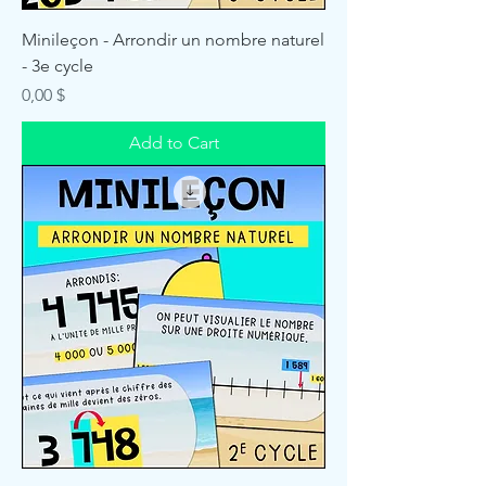
Minileçon - Arrondir un nombre naturel
- 3e cycle
Price
0,00 $
Add to Cart