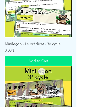
Minileçon - Le prédicat - 3e cycle
Price
0,00 $
Add to Cart