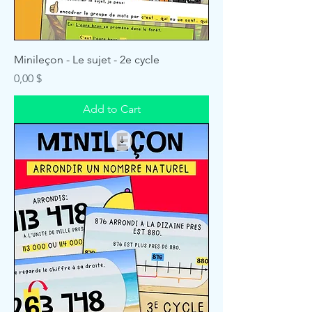
Minileçon - Le sujet - 2e cycle
Price
0,00 $
Add to Cart