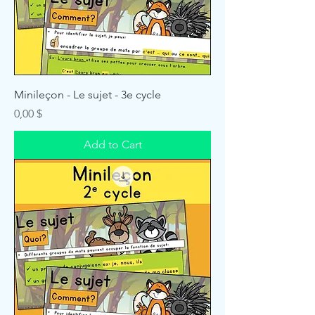
Minileçon - Le sujet - 3e cycle
Price
0,00 $
Add to Cart