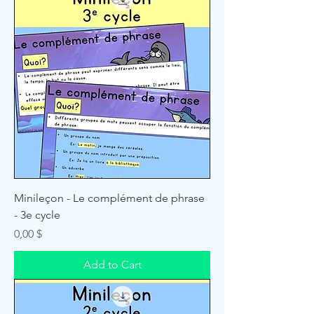
Minileçon - Le complément de phrase
- 3e cycle
Price
0,00 $
Add to Cart