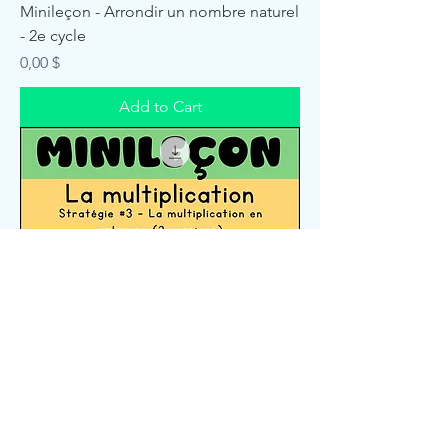
Minileçon - Arrondir un nombre naturel
- 2e cycle
Price
0,00 $
Add to Cart
Minileçon - Multiplication- Stratégie #3