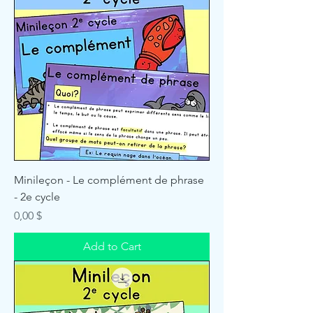
Minileçon - Le complément de phrase
- 2e cycle
Price
0,00 $
Add to Cart