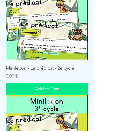
Minileçon - Le prédicat - 2e cycle
Price
0,00 $
Add to Cart