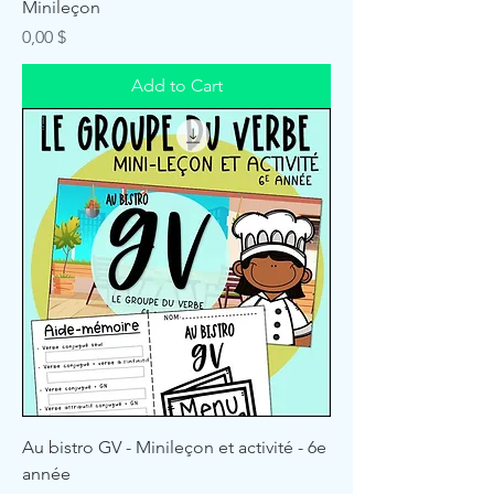
Minileçon
Price
0,00 $
Add to Cart
Au bistro GV - Minileçon et activité - 6e
année