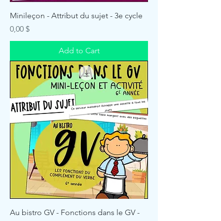
Minileçon - Attribut du sujet - 3e cycle
Price
0,00 $
Add to Cart
Au bistro GV - Fonctions dans le GV -