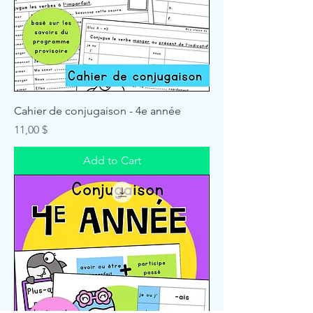
Cahier de conjugaison - 4e année
Price
11,00 $
Add to Cart