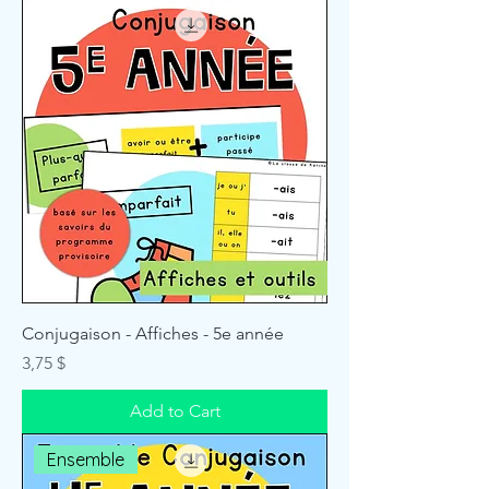
Conjugaison - Affiches - 5e année
Price
3,75 $
Add to Cart
Ensemble