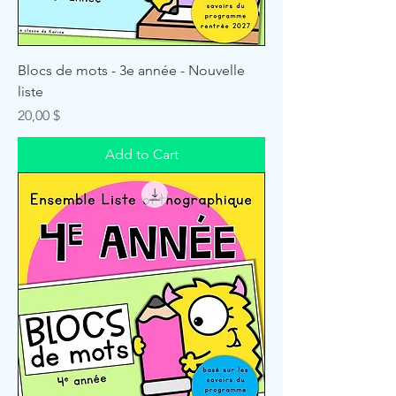
Blocs de mots - 3e année - Nouvelle
liste
Price
20,00 $
Add to Cart