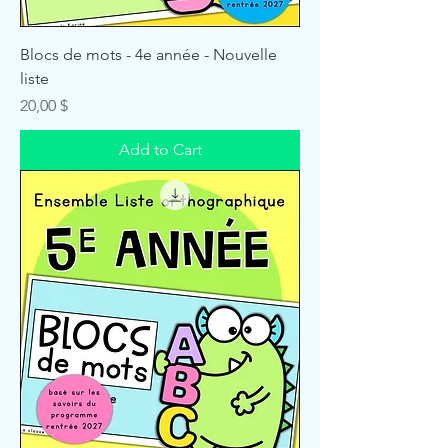
Blocs de mots - 4e année - Nouvelle
liste
Price
20,00 $
Add to Cart