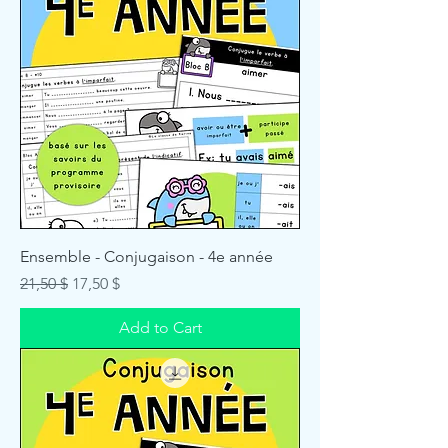
Ensemble - Conjugaison - 4e année
Regular Price
Sale Price
21,50 $
17,50 $
Add to Cart