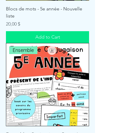
Blocs de mots - 5e année - Nouvelle
liste
Price
20,00 $
Add to Cart
Ensemble