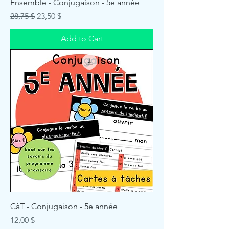
Ensemble - Conjugaison - 5e année
Regular Price
Sale Price
28,75 $
23,50 $
Add to Cart
CàT - Conjugaison - 5e année
Price
12,00 $