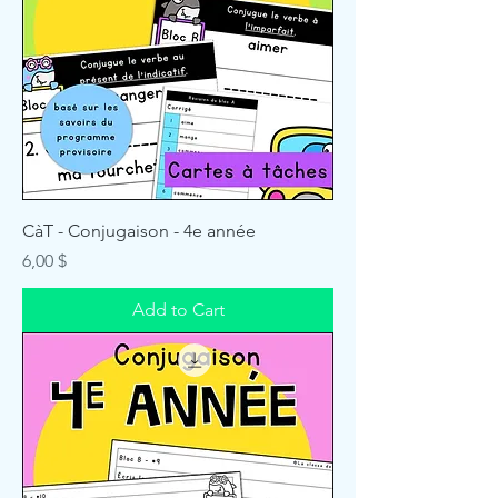
CàT - Conjugaison - 4e année
Price
6,00 $
Add to Cart