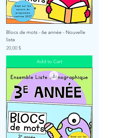
Blocs de mots - 6e année - Nouvelle
liste
Price
20,00 $
Add to Cart