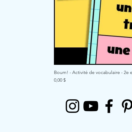
Boum! - Activité de vocabulaire - 2e e
Price
0,00 $