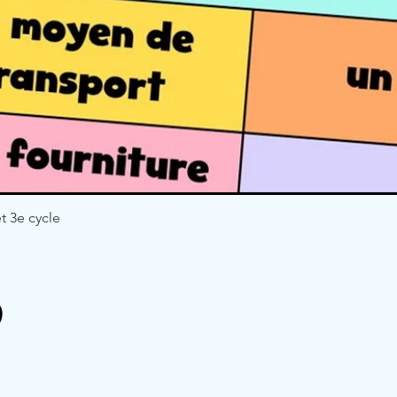
t 3e cycle
Quick View