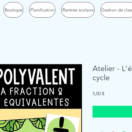
Boutique
Planification
Rentrée scolaire
Gestion de clas
Atelier - L'
cycle
Price
5,00 $