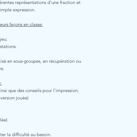
férentes représentations d'une fraction et
simple expression.
ieurs façons en classe:
jeu;
stations.
ilisé en sous-groupes, en récupération ou
hs.
:
insi que des conseils pour l'impression;
 version jouée)
lée)
er la difficulté au besoin.