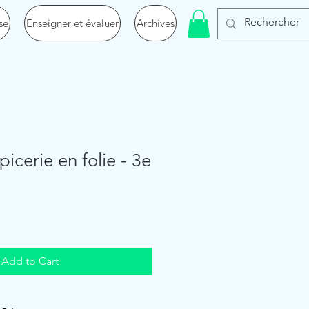
se
Enseigner et évaluer
Archives
épicerie en folie - 3e
Add to Cart