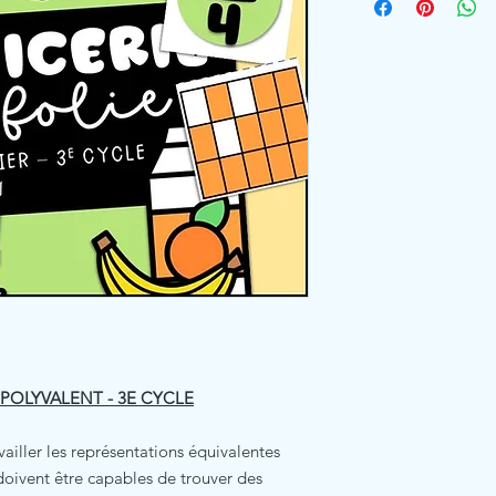
R POLYVALENT - 3E CYCLE
vailler les représentations équivalentes
doivent être capables de trouver des