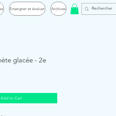
se
Enseigner et évaluer
Archives
nète glacée - 2e
Add to Cart