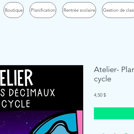
Boutique
Planification
Rentrée scolaire
Gestion de clas
Atelier- Pla
cycle
Price
4,50 $