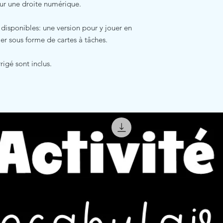
sur une droite numérique.
disponibles: une version pour y jouer en
ller sous forme de cartes à tâches.
rrigé sont inclus.