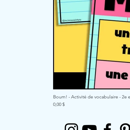
Boum! - Activité de vocabulaire - 2e e
Price
0,00 $