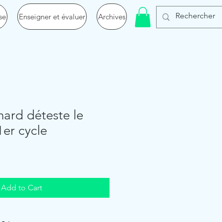
se
Enseigner et évaluer
Archives
enard déteste le
1er cycle
Add to Cart