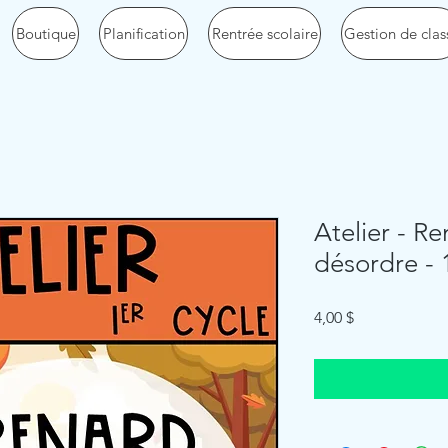
Boutique
Planification
Rentrée scolaire
Gestion de clas
Atelier - R
désordre - 
Price
4,00 $