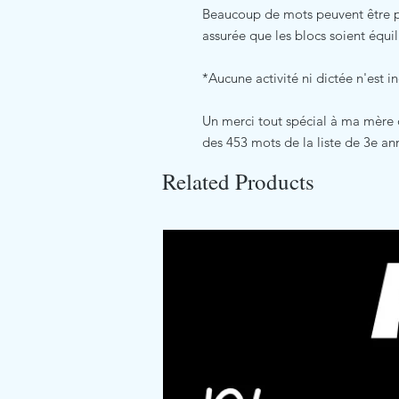
Beaucoup de mots peuvent être pla
assurée que les blocs soient équil
*Aucune activité ni dictée n'est i
Un merci tout spécial à ma mère qu
des 453 mots de la liste de 3e an
Related Products