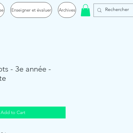
se
Enseigner et évaluer
Archives
ts - 3e année -
te
Add to Cart