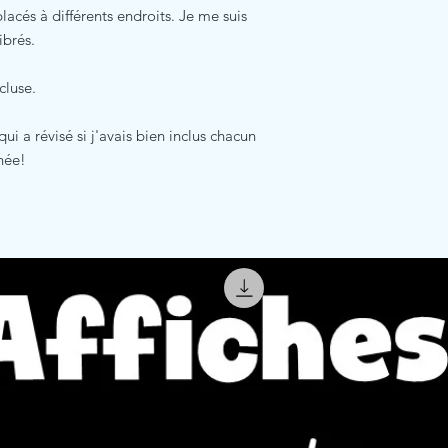
cés à différents endroits. Je me suis
ibrés.
ncluse.
i a révisé si j'avais bien inclus chacun
née!