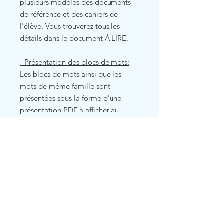
plusieurs modèles des documents
de référence et des cahiers de
l'élève. Vous trouverez tous les
détails dans le document À LIRE.
- Présentation des blocs de mots:
Les blocs de mots ainsi que les
mots de même famille sont
présentées sous la forme d'une
présentation PDF à afficher au
tableau. Cette présentation peut
aider lors des discussions sur les
règles orthographiques et les
stratégies partagées par les élèves.
La présentation contient aussi le
corrigé des questions posées dans
le cahier de l'élève.
- Les mots étiquettes sont