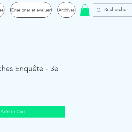
se
Enseigner et évaluer
Archives
ches Enquête - 3e
Add to Cart