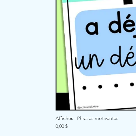
Affiches - Phrases motivantes
Price
0,00 $