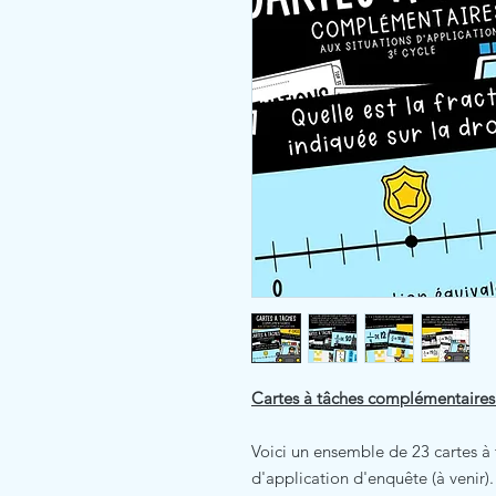
Cartes à tâches complémentaires 
Voici un ensemble de 23 cartes à
d'application d'enquête (à venir).