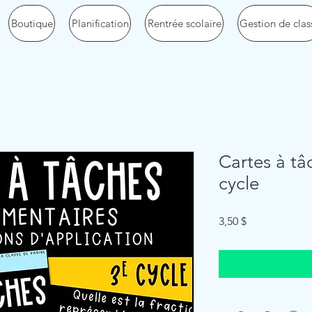
Boutique
Planification
Rentrée scolaire
Gestion de clas
Cartes à tâ
cycle
Price
3,50 $