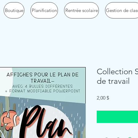
Boutique
Planification
Rentrée scolaire
Gestion de clas
Collection 
de travail
Price
2,00 $