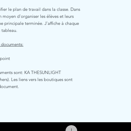
ifier le plan de travail dans la classe. Dans
un moyen d'organiser les élèves et leurs
che principale terminée. J'affiche à chaque
u tableau.
 2 documents:
point
documents sont: KA THESUNLIGHT
ers). Les liens vers les boutiques sont
u document.