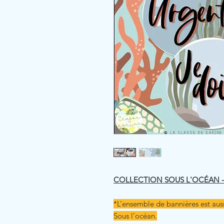
COLLECTION SOUS L'OCÉAN -
*L’ensemble de bannières est aus
Sous l’océan.