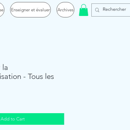
se
Enseigner et évaluer
Archives
 la
sation - Tous les
Add to Cart