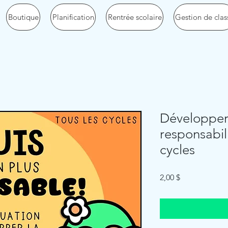
Boutique
Planification
Rentrée scolaire
Gestion de clas
Développer
responsabili
cycles
Price
2,00 $