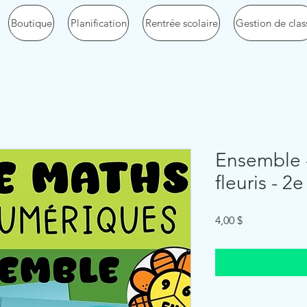
Boutique
Planification
Rentrée scolaire
Gestion de clas
Ensemble -
fleuris - 2e
Price
4,00 $