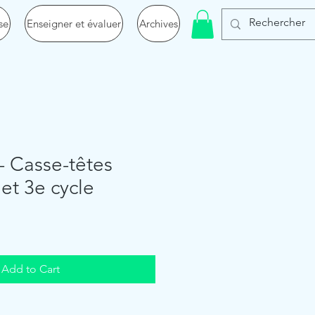
se
Enseigner et évaluer
Archives
 Casse-têtes
 et 3e cycle
Add to Cart