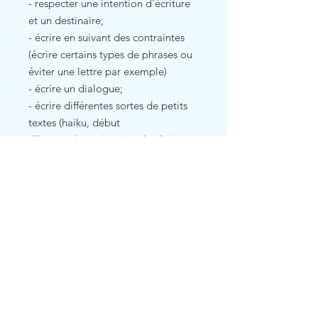
- respecter une intention d'écriture
et un destinaire;
- écrire en suivant des contraintes
(écrire certains types de phrases ou
éviter une lettre par exemple)
- écrire un dialogue;
- écrire différentes sortes de petits
textes (haiku, début
d'histoire/situation initiale, écrire
une liste, description d'un habitat,
publicité, arguments, etc.)
Related Products