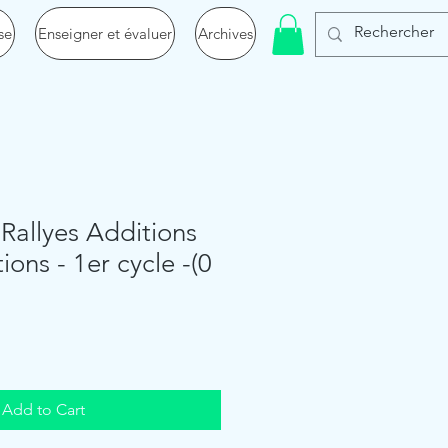
se
Enseigner et évaluer
Archives
Rallyes Additions
ions - 1er cycle -(0
Add to Cart