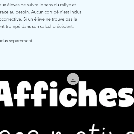
aux élèves de suivre le sens du rallye et
ace au besoin. Aucun corrigé n'est inclus
ocorrective. Si un élève ne trouve pas la
ment trompé dans son calcul précédent.
endus séparément.