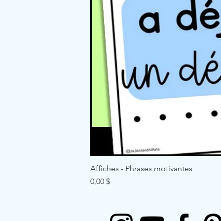
Affiches - Phrases motivantes
Price
0,00 $