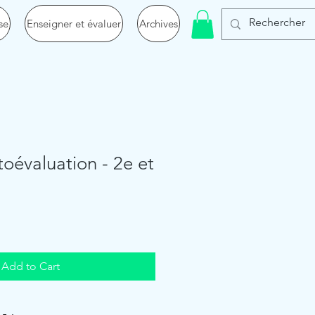
se
Enseigner et évaluer
Archives
toévaluation - 2e et
Add to Cart