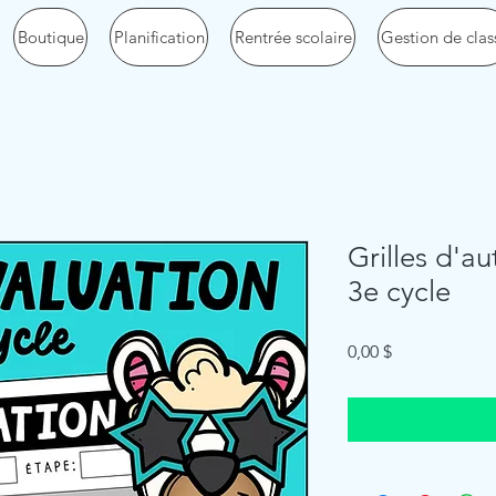
Boutique
Planification
Rentrée scolaire
Gestion de clas
Grilles d'au
3e cycle
Price
0,00 $