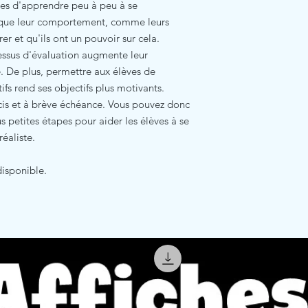
es d'apprendre peu à peu à se
 que leur comportement, comme leurs
r et qu'ils ont un pouvoir sur cela.
cessus d'évaluation augmente leur
e. De plus, permettre aux élèves de
ifs rend ses objectifs plus motivants.
écis et à brève échéance. Vous pouvez donc
us petites étapes pour aider les élèves à se
réaliste.
disponible.