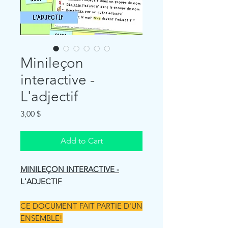
Minileçon
interactive -
L'adjectif
Price
3,00 $
Add to Cart
MINILEÇON INTERACTIVE -
L'ADJECTIF
CE DOCUMENT FAIT PARTIE D'UN
ENSEMBLE!