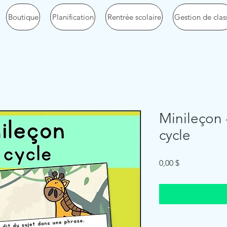
Boutique
Planification
Rentrée scolaire
Gestion de clas
Minileçon -
cycle
Price
0,00 $