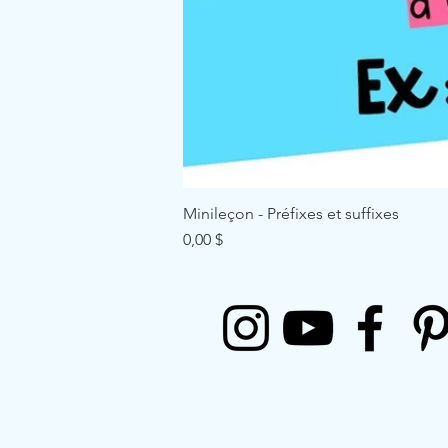
Minileçon - Préfixes et suffixes
Price
0,00 $