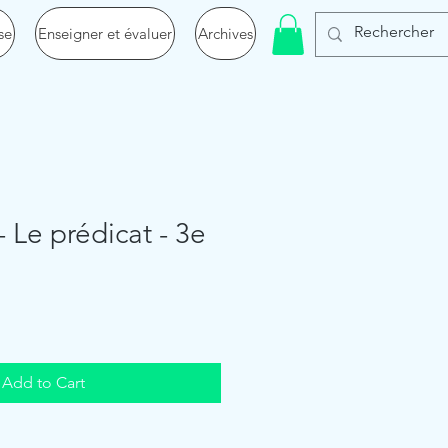
se
Enseigner et évaluer
Archives
 Le prédicat - 3e
Add to Cart