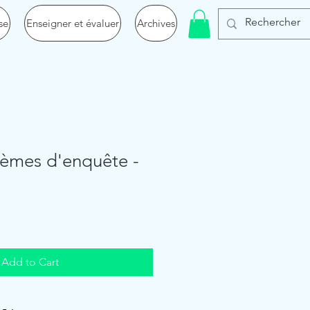
se
Enseigner et évaluer
Archives
lèmes d'enquête -
Add to Cart