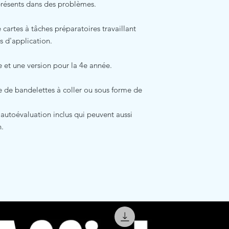
présents dans des problèmes.
cartes à tâches préparatoires travaillant
s d'application.
e et une version pour la 4e année.
me de bandelettes à coller ou sous forme de
d'autoévaluation inclus qui peuvent aussi
n.