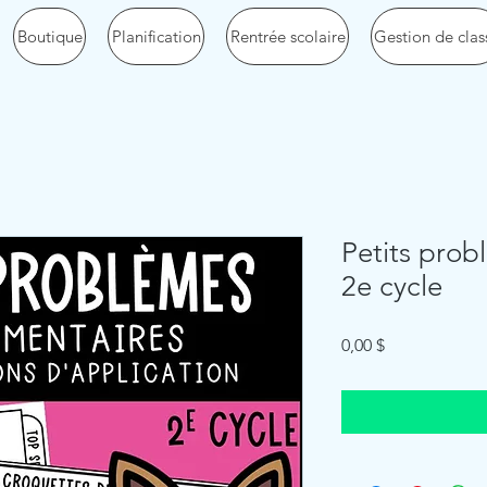
Boutique
Planification
Rentrée scolaire
Gestion de clas
Petits prob
2e cycle
Price
0,00 $