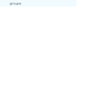
groupe.
Related Products