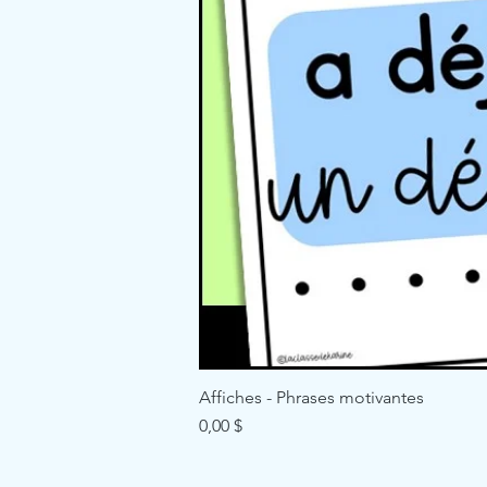
Affiches - Phrases motivantes
Price
0,00 $