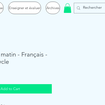
se
Enseigner et évaluer
Archives
 matin - Français -
ycle
Add to Cart