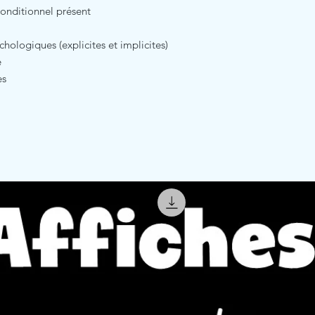
conditionnel présent
chologiques (explicites et implicites)
e
es