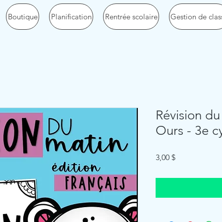
Boutique
Planification
Rentrée scolaire
Gestion de clas
Révision du
Ours - 3e c
Price
3,00 $