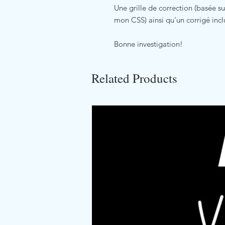
Une grille de correction (basée s
mon CSS) ainsi qu'un corrigé incl
Bonne investigation!
Related Products