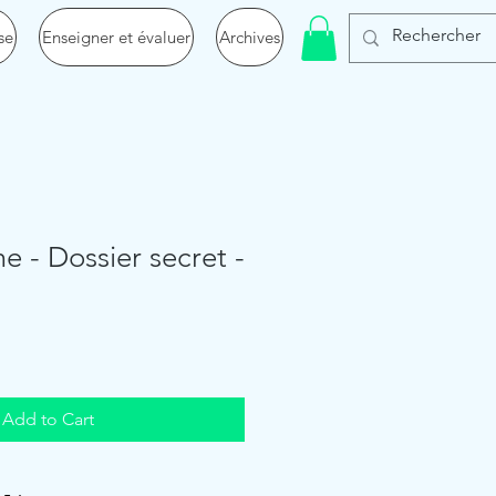
se
Enseigner et évaluer
Archives
e - Dossier secret -
Add to Cart