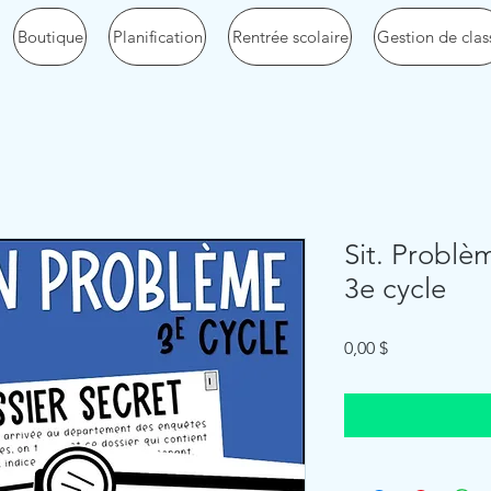
Boutique
Planification
Rentrée scolaire
Gestion de clas
Sit. Problèm
3e cycle
Price
0,00 $