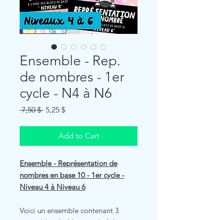
Ensemble - Rep.
de nombres - 1er
cycle - N4 à N6
Regular
Sale
 7,50 $ 
5,25 $
Price
Price
Add to Cart
Ensemble - Représentation de
nombres en base 10 - 1er cycle -
Niveau 4 à Niveau 6
Voici un ensemble contenant 3