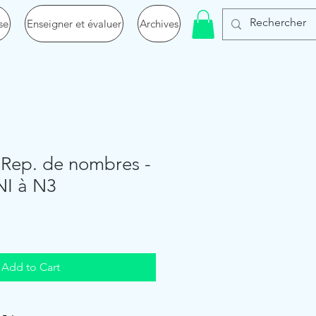
se
Enseigner et évaluer
Archives
 Rep. de nombres -
 NI à N3
Add to Cart