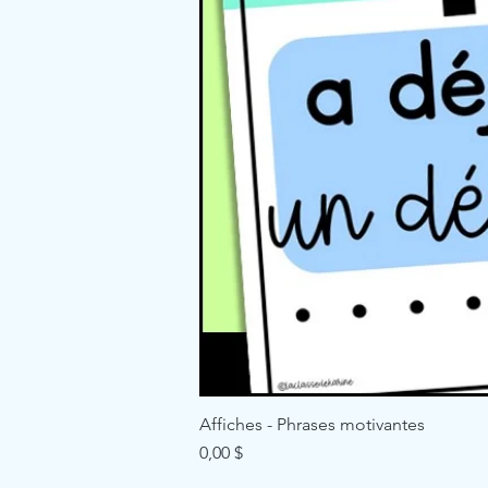
Affiches - Phrases motivantes
Price
0,00 $