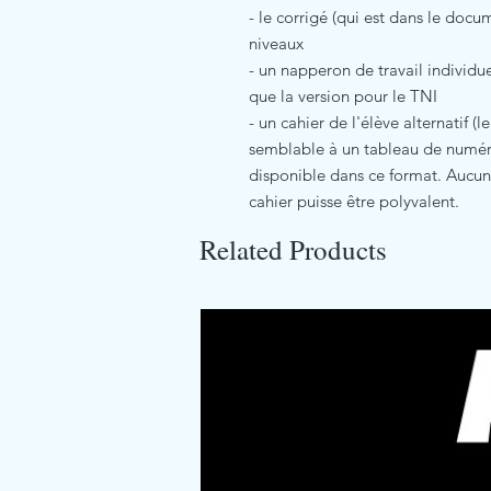
- le corrigé (qui est dans le doc
niveaux
- un napperon de travail individu
que la version pour le TNI
- un cahier de l'élève alternatif (
semblable à un tableau de numéra
disponible dans ce format. Aucun
cahier puisse être polyvalent.
Related Products