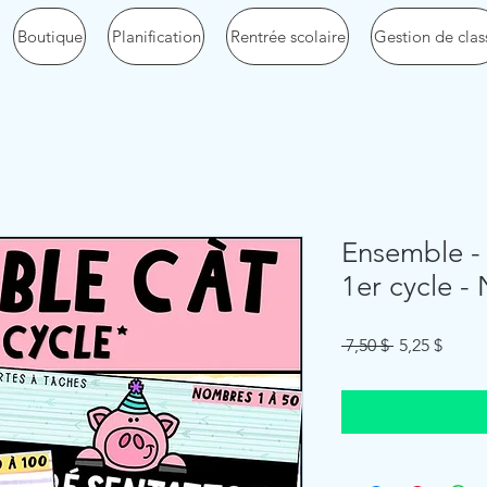
Boutique
Planification
Rentrée scolaire
Gestion de clas
Ensemble -
1er cycle -
Regular
Sale
 7,50 $ 
5,25 $
Price
Price