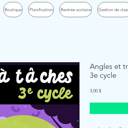
Boutique
Planification
Rentrée scolaire
Gestion de clas
Angles et tr
3e cycle
Price
3,00 $