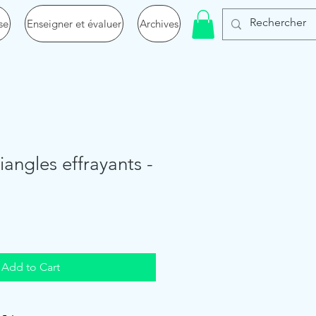
se
Enseigner et évaluer
Archives
iangles effrayants -
Add to Cart