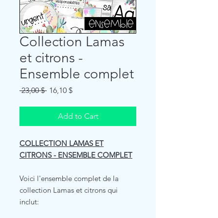
Collection Lamas
et citrons -
Ensemble complet
Regular
Sale
 23,00 $ 
16,10 $
Price
Price
Add to Cart
COLLECTION LAMAS ET
CITRONS - ENSEMBLE COMPLET
Voici l'ensemble complet de la
collection Lamas et citrons qui
inclut: