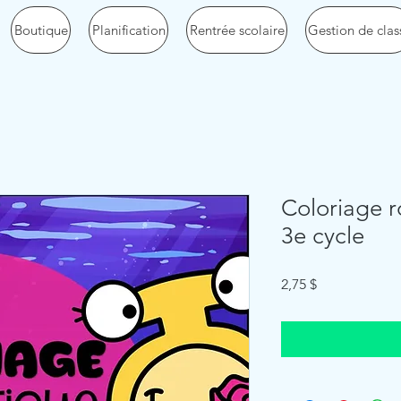
Boutique
Planification
Rentrée scolaire
Gestion de clas
Coloriage r
3e cycle
Price
2,75 $