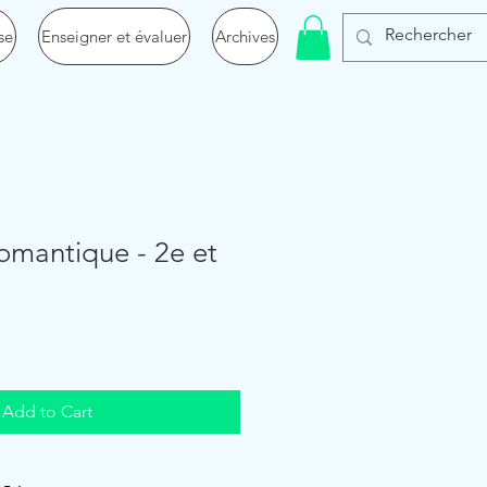
se
Enseigner et évaluer
Archives
omantique - 2e et
Add to Cart