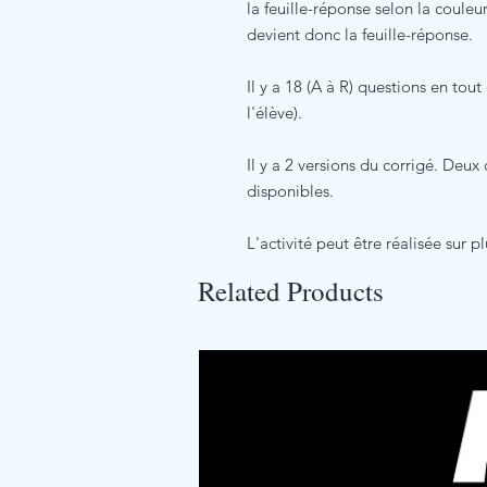
la feuille-réponse selon la couleu
devient donc la feuille-réponse.
Il y a 18 (A à R) questions en tou
l'élève).
Il y a 2 versions du corrigé. Deux 
disponibles.
L'activité peut être réalisée sur pl
Related Products