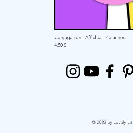
Conjugaison - Affiches - 4e année
Price
4,50 $
© 2023 by Lovely Lit