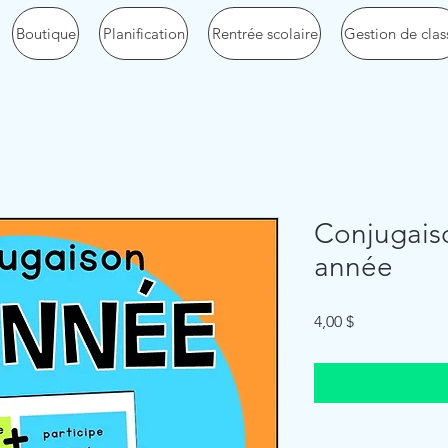
Boutique
Planification
Rentrée scolaire
Gestion de clas
Conjugaiso
année
Price
4,00 $