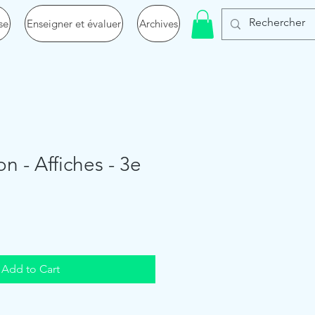
se
Enseigner et évaluer
Archives
n - Affiches - 3e
Add to Cart