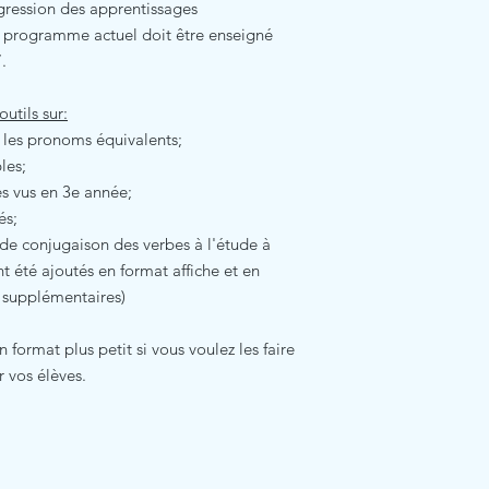
gression des apprentissages
le programme actuel doit être enseigné
.
utils sur:
 les pronoms équivalents;
les;
es vus en 3e année;
és;
x de conjugaison des verbes à l'étude à
t été ajoutés en format affiche et en
 supplémentaires)
 format plus petit si vous voulez les faire
 vos élèves.