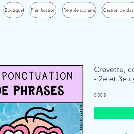
Boutique
Planification
Rentrée scolaire
Gestion de clas
Crevette, c
- 2e et 3e c
Price
0,00 $