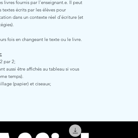
 livres fournis par l'enseignant.e. Il peut
s textes écrits par les élèves pour
cation dans un contexte réel d'écriture (et
égies).
eurs fois en changeant le texte ou le livre.
:
2 par 2;
t aussi être affichés au tableau si vous
ême temps).
llage (papier) et ciseaux;