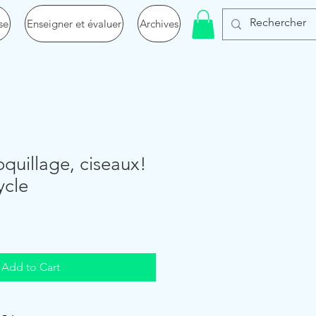
se
Enseigner et évaluer
Archives
oquillage, ciseaux!
ycle
Add to Cart