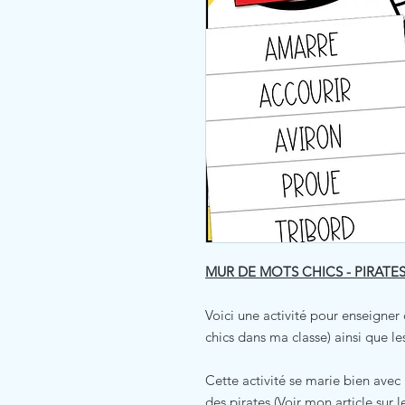
MUR DE MOTS CHICS - PIRATE
Voici une activité pour enseigner 
chics dans ma classe) ainsi que le
Cette activité se marie bien avec
des pirates (Voir mon article sur l