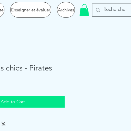
se
Enseigner et évaluer
Archives
 chics - Pirates
Add to Cart