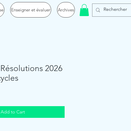
se
Enseigner et évaluer
Archives
 Résolutions 2026
cycles
Add to Cart