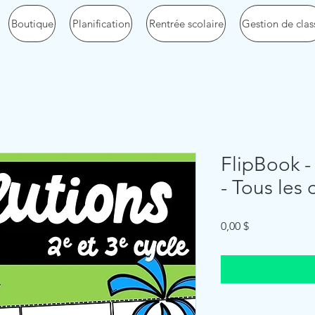
Boutique
Planification
Rentrée scolaire
Gestion de clas
FlipBook -
- Tous les 
Price
0,00 $