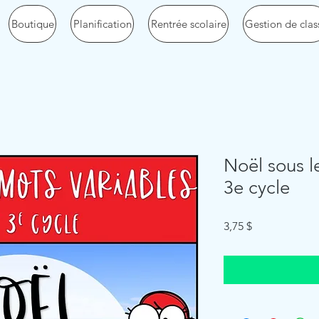
Boutique
Planification
Rentrée scolaire
Gestion de clas
Noël sous l
3e cycle
Price
3,75 $