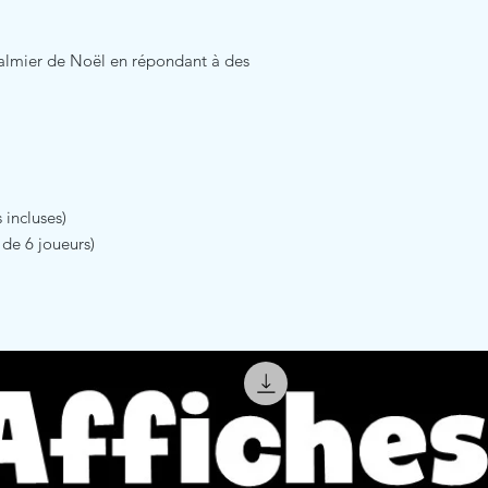
palmier de Noël en répondant à des
 incluses)
de 6 joueurs)