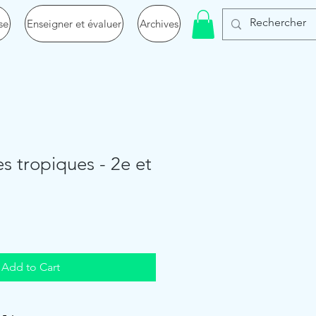
se
Enseigner et évaluer
Archives
es tropiques - 2e et
Add to Cart