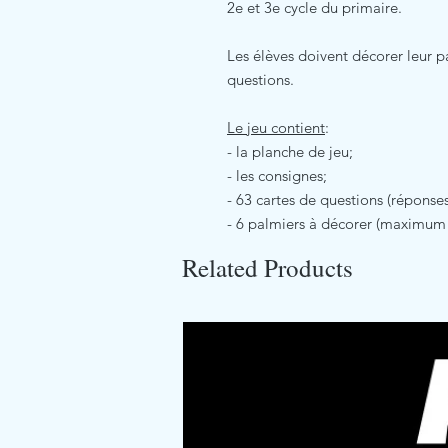
2e et 3e cycle du primaire.
Les élèves doivent décorer leur 
questions.
Le jeu contient
:
- la planche de jeu;
- les consignes;
- 63 cartes de questions (réponses
- 6 palmiers à décorer (maximum 
Related Products