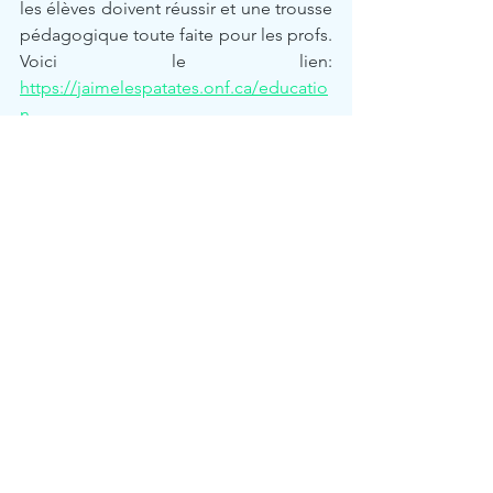
les élèves doivent réussir et une trousse 
pédagogique toute faite pour les profs. 
Voici le lien: 
https://jaimelespatates.onf.ca/educatio
n
Autres ressources:
- Films Histoire de jouets avec M. et 
Mme Patate
- Ateliers en maths 
Additions
 et 
Multiplications 
- Le projet Poutine (
NetMaths
) 
Si vous avez d'autres suggestions, 
écrivez-moi sur Facebook ou Instagram 
et je pourrai les ajouter!
Lâchez pas la patate!
Planification