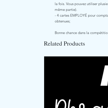
la fois. Vous pouvez utiliser pl
même partie).
- 4 cartes EMPLOYÉ pour comptabil
obtenues;
Bonne chance dans la compétitio
Related Products