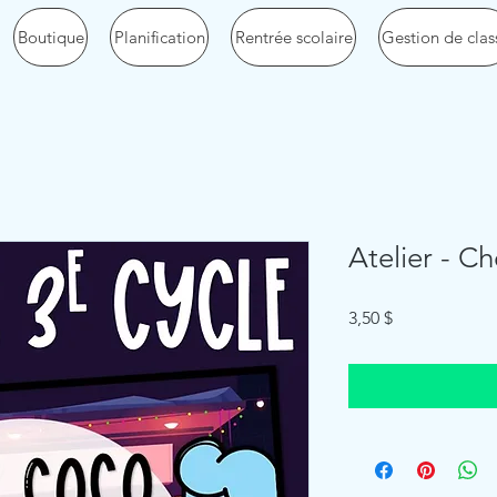
Boutique
Planification
Rentrée scolaire
Gestion de clas
Atelier - C
Price
3,50 $