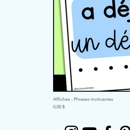
Affiches - Phrases motivantes
Price
0,00 $