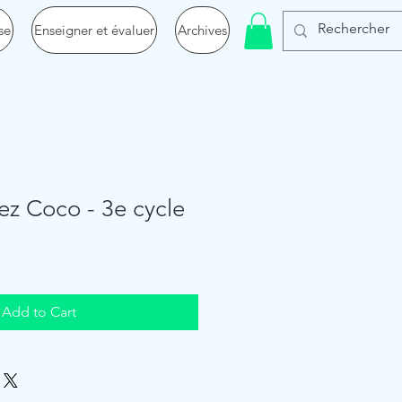
se
Enseigner et évaluer
Archives
hez Coco - 3e cycle
Add to Cart