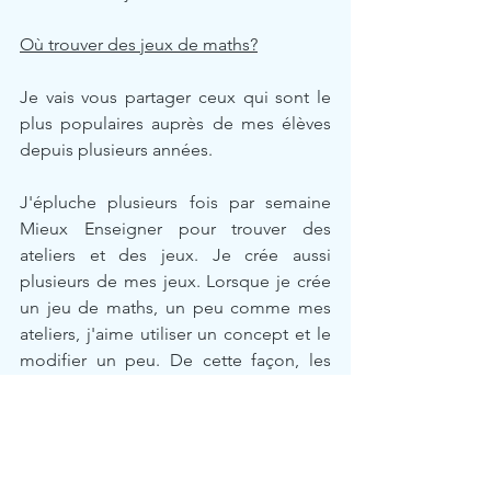
Où trouver des jeux de maths?
Je vais vous partager ceux qui sont le 
plus populaires auprès de mes élèves 
depuis plusieurs années.
J'épluche plusieurs fois par semaine 
Mieux Enseigner pour trouver des 
ateliers et des jeux. Je crée aussi 
plusieurs de mes jeux. Lorsque je crée 
un jeu de maths, un peu comme mes 
ateliers, j'aime utiliser un concept et le 
modifier un peu. De cette façon, les 
élèves savent déjà jouer au jeu. Je n'ai 
donc pas besoin d'expliquer le 
nouveau jeu étant donné que ce sont 
des règles connues. Ceux qui ne sont 