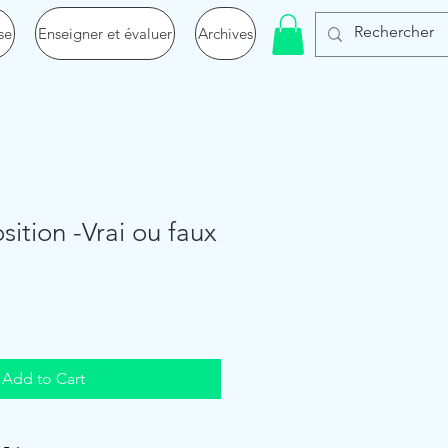
se
Enseigner et évaluer
Archives
sition -Vrai ou faux
Add to Cart