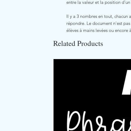
entre la valeur et la position d'u
Il y a 3 nombres en tout, chacun
répondre. Le document n'est pas i
élèves à mains levées ou encore 
Related Products