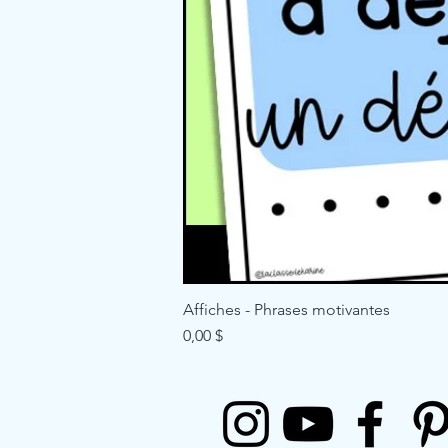
Affiches - Phrases motivantes
Price
0,00 $