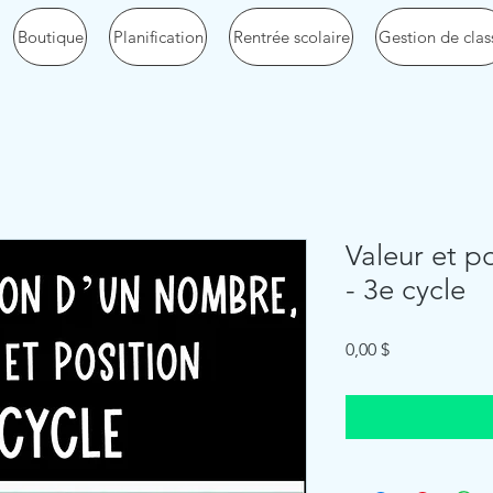
Boutique
Planification
Rentrée scolaire
Gestion de clas
Valeur et po
- 3e cycle
Price
0,00 $