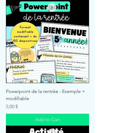
Powerpoint de la rentrée - Exemple +
modifiable
Price
5,00 $
Add to Cart