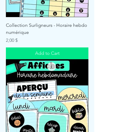
Collection Surligneurs - Horaire hebdo
numérique
Price
2,00 $
Add to Cart