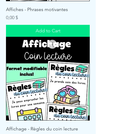
Affiches - Phrases motivantes
Price
0,00 $
Add to Cart
Affichage - Règles du coin lecture