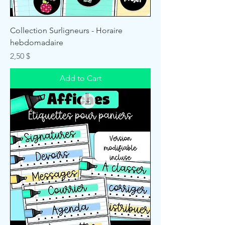
Collection Surligneurs - Horaire
hebdomadaire
Price
2,50 $
Add to Cart