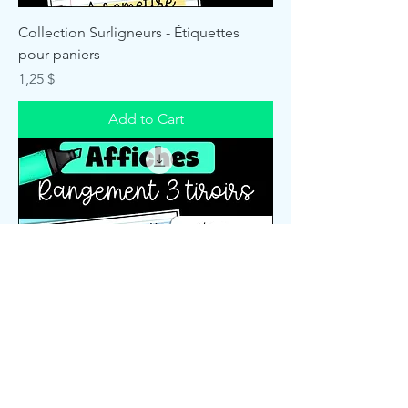
Collection Surligneurs - Étiquettes
pour paniers
Price
1,25 $
Add to Cart