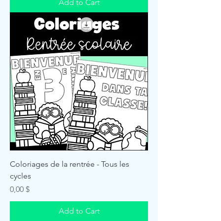
Add to Cart
Coloriages de la rentrée - Tous les
cycles
Price
0,00 $
Add to Cart