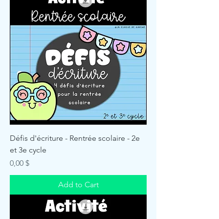
Défis d'écriture - Rentrée scolaire - 2e
et 3e cycle
Price
0,00 $
Add to Cart