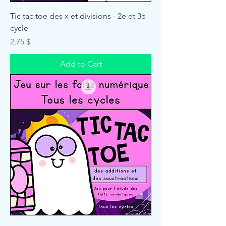
Tic tac toe des x et divisions - 2e et 3e
cycle
Price
2,75 $
Add to Cart