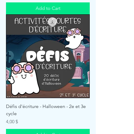
Add to Cart
Défis d'écriture - Halloween - 2e et 3e
cycle
Price
4,00 $