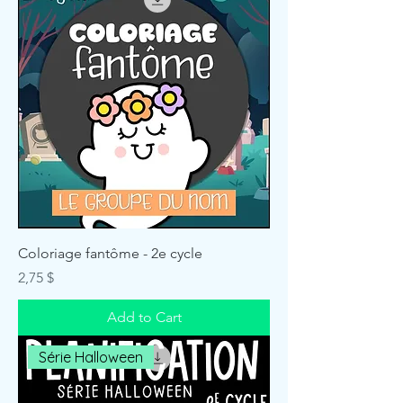
Coloriage fantôme - 2e cycle
Price
2,75 $
Add to Cart
Série Halloween