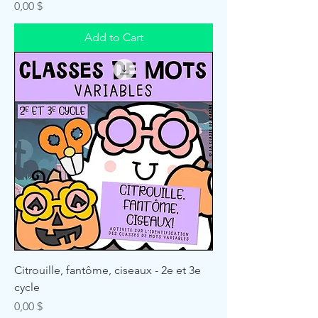
Price
0,00 $
Add to Cart
Citrouille, fantôme, ciseaux - 2e et 3e
cycle
Price
0,00 $