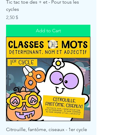
Tic tac toe des + et - Pour tous les
cycles
Price
2,50 $
Add to Cart
Citrouille, fantôme, ciseaux - 1er cycle