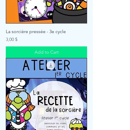
La sorcière pressée - 3e cycle
Price
3,00 $
Add to Cart