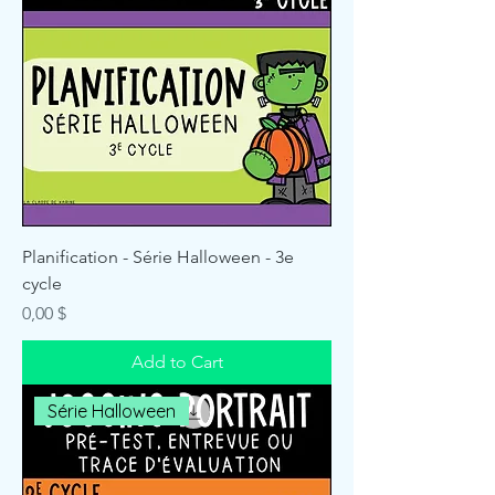
Planification - Série Halloween - 3e
cycle
Price
0,00 $
Add to Cart
Série Halloween