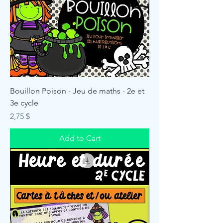
Bouillon Poison - Jeu de maths - 2e et
3e cycle
Price
2,75 $
Add to Cart