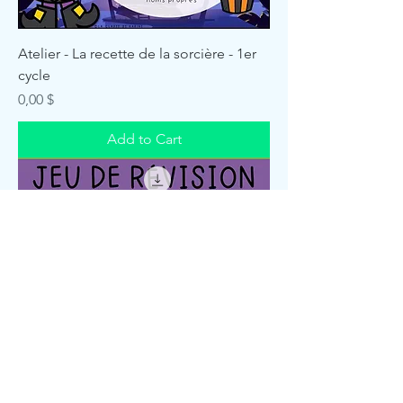
Atelier - La recette de la sorcière - 1er
cycle
Price
0,00 $
Add to Cart