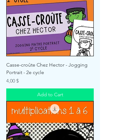
Casse-croûte Chez Hector - Jogging
Portrait - 2e cycle
Price
4,00 $
Add to Cart