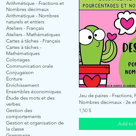
Arithmétique - Fractions et
Nombres décimaux
Arithmétique - Nombres
naturels et entiers
Ateliers - Français
Ateliers - Mathématiques
Cartes à tâches - Français
Cartes à tâches -
Mathématiques
Coloriages
Communication orale
Conjugaison
Écriture
Enrichissement
Ensembles économiques
Jeu de paires - Fractions,
Étude des mots et des
Nombres décimaux - 2e et
verbes
Price
Gestion des
1,50 $
comportements
Gestion et organisation de
Add to 
la classe
Grammaire