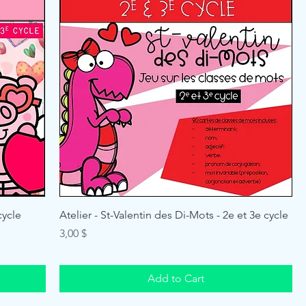
cycle
Atelier - St-Valentin des Di-Mots - 2e et 3e cycle
Price
3,00 $
Add to Cart