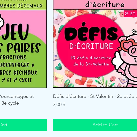
 Pourcentages et
Défis d'écriture - St-Valentin - 2e et 3e 
 3e cycle
Price
3,00 $
Cart
Add to Cart