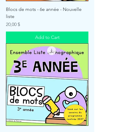
Blocs de mots - 6e année - Nouvelle
liste
Price
20,00 $
Add to Cart